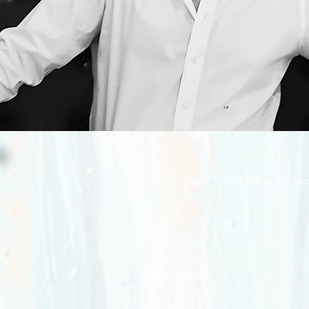
© 2023 by Rei Hiro